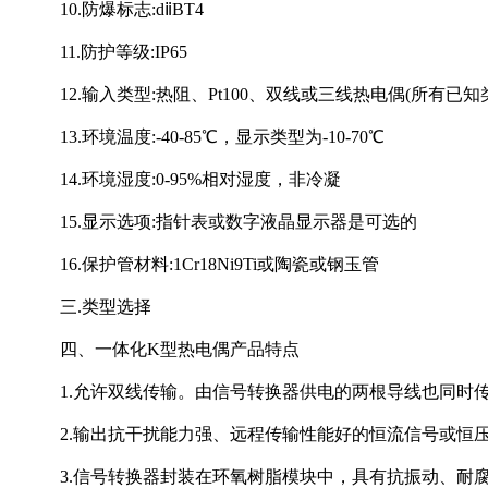
10.防爆标志:dⅱBT4
11.防护等级:IP65
12.输入类型:热阻、Pt100、双线或三线热电偶(所有已知
13.环境温度:-40-85℃，显示类型为-10-70℃
14.环境湿度:0-95%相对湿度，非冷凝
15.显示选项:指针表或数字液晶显示器是可选的
16.保护管材料:1Cr18Ni9Ti或陶瓷或钢玉管
三.类型选择
四、一体化K型热电偶产品特点
1.允许双线传输。由信号转换器供电的两根导线也同时
2.输出抗干扰能力强、远程传输性能好的恒流信号或恒
3.信号转换器封装在环氧树脂模块中，具有抗振动、耐