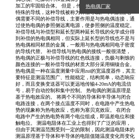
加工的牢固组合体。 但是，传递热电偶的电信号需要
热电偶厂家
特殊的导线，这种导线被称为补偿导线。 不同的热电
偶需要不同的补偿导线，主要作用是与热电偶连接，通
过使热电偶的参照侧远离电源，使参照侧的温度稳定。
补偿导线与补偿型和延长型两种延长导线的化学成分得
到补偿的热电偶相同，但实际上延长型的导线也不是与
热电偶相同材质的金属，一般用与热电偶相同电子密度
的导线代替。 补偿导线与热电偶的接线一般很清楚，
热电偶的正极与补偿导线的红色线连接，负极与剩馀的
颜色连接的一般补偿导线的材质大部分采用铜镍合金。
热电偶是一种在温度测量中应用zui的宽温度器件，其主
要特征是测温范围广、性能稳定，结构简单，动态响应
好，而且变换变送器可以更远地传输4-20mA的电流信
号，易于自动控制和集中控制。 热电偶的测温原理是
基于热电效应的。 将两个不同的导体和半导体与闭合
电路连接，在两个接点温度不同时，在电路中产生热电
势的现象称为热电效应，也称为塞贝克效应。 在闭合
电路中产生的热电势有两个电位组成，即温差电位和接
触电位。 测温电阻体在工业上也得到了广泛的应用，
但由于其测温范围受到一定的限制，因此测温电阻体的
测温原理基于导体和半导体的电阻值随温度变化而变化