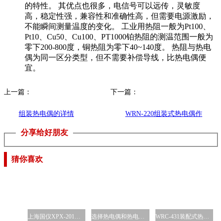
的特性。 其优点也很多，电信号可以远传，灵敏度
高，稳定性强，兼容性和准确性高，但需要电源激励，
不能瞬间测量温度的变化。 工业用热阻一般为Pt100、
Pt10、Cu50、Cu100、PT1000铂热阻的测温范围一般为
零下200-800度，铜热阻为零下40~140度。 热阻与热电
偶为同一区分类型，但不需要补偿导线，比热电偶便
宜。
上一篇：
下一篇：
组装热电偶的详情
WRN-220组装式热电偶作
分享给好朋友
为测量温度的传感器
猜你喜欢
上海国仪XPX-201热电偶模拟
选择热电偶和热电阻体作
WRC-431装配式热电偶上海自