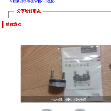
耐磨断路热电偶/WRN-440MQ
分享给好朋友
猜你喜欢
wika热阻、德国晶须热电偶