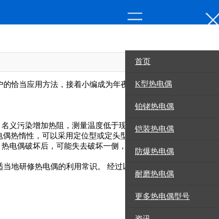
首页
资讯
K型热电偶
户的恰当应用方法，接着小编成为年夜家具体先容的几个热电
铂铑热电偶
，名义污染增加热阻，测量温度低于现实温度
铠装热电偶
热电偶热惰性，可以采用定位型或定头型的热电偶
 热电偶破坏后，可能失去破坏一侧，测量一侧和基准一侧调
防爆热电偶
当地研修热电偶的利用常识。 经过以上过程，人们在应用热
耐磨热电偶
更多热电偶型号
资讯