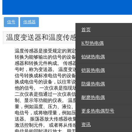
信号
传感器
首页
温度变送器和温度传感
资讯
K型热电偶
器的区别
温度传感器是接受规定的测定，并能够按照一定的规则
铂铑热电偶
转换为能够输出的信号的设备或装置的总称，通常由传
感器和转换元件构成。 传感器的输出为规定的标准信
号时，称为变送器。 温度变送器的概念是将非标准电
铠装热电偶
信号转换成标准电信号的设备，传感器是将物理信号转
换成电信号的设备，以往常说物理信号，但现在也有其
防爆热电偶
他的信号。 一次仪表是指现场仪表或基地的控制表，
二次仪表是指通过一次仪表信号完成其它功能，例如控
耐磨热电偶
制、显示等功能的仪表。 温度传感器将非电气的物理
量，例如温度、压力、液位、材料、气体特性等转换成
更多热电偶型号
电信号，或将物理量，例如压力、液位等直接传送到变
送器。 振荡器放大传感器收集的微弱电信号以传送和
资讯
激活控制元件。 或者将从传感器输入的非电量转换为
电信号的同时进行放大，用于远距离测量和控制的信号