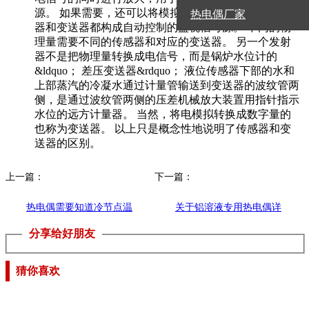
源。 如果需要，还可以将模拟量转换为数字量。 传感
热电偶厂家
器和变送器都构成自动控制的监视信号源。 不同的物
理量需要不同的传感器和对应的变送器。 另一个发射
器不是把物理量转换成电信号，而是锅炉水位计的
&ldquo； 差压变送器&rdquo； 液位传感器下部的水和
上部蒸汽的冷凝水通过计量管输送到变送器的波纹管两
侧，是通过波纹管两侧的压差机械放大装置用指针指示
水位的远方计量器。 当然，将电模拟转换成数字量的
也称为变送器。 以上只是概念性地说明了传感器和变
送器的区别。
上一篇：
下一篇：
热电偶需要知道冷节点温
关于铝溶液专用热电偶详
分享给好朋友
度以确定实际的热节点温
细性能参数的介绍
度
猜你喜欢