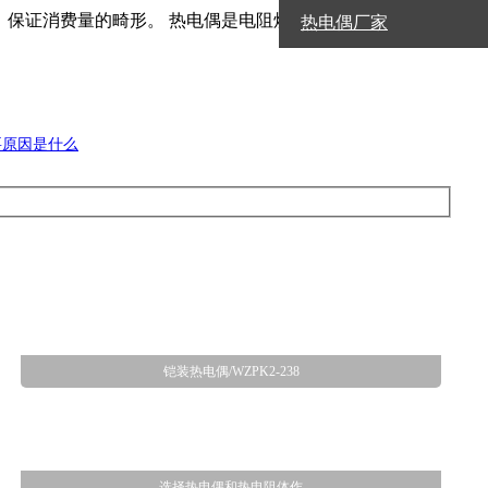
保证消费量的畸形。 热电偶是电阻炉的易损件，正当的取舍
热电偶厂家
要原因是什么
铠装热电偶/WZPK2-238
选择热电偶和热电阻体作