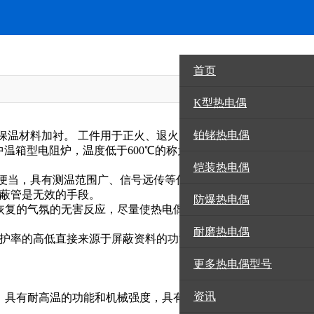
首页
资讯
K型热电偶
铂铑热电偶
保温材料加衬。 工件用于正火、退火、淬火等热处理和其他加
为中温箱型电阻炉，温度低于600℃的称为低温箱型电阻炉，满足
铠装热电偶
便当，具有测温范围广、信号远传等优点，因此在工业消费和
屏蔽管是无效的手段。
防爆热电偶
复的气氛的无害反应，尽量使热电偶暴露在该气氛中。 因
耐磨热电偶
保护率的高低直接来源于屏蔽资料的功能。
更多热电偶型号
资讯
管，具有耐高温的功能和机械强度，具有良好的应用前景，可广