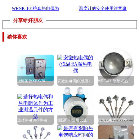
WRNK-101护套热电偶为
温度计的安全使用注意事
分享给好朋友
何漏电，热电偶漏电的原
项
因
猜你喜欢
上海国仪XPX-201热电偶模拟
安徽热电偶的(低温)防腐热
WRC-431装配式热电偶上海自
选择热电偶和热电阻体作
德国E+H温度变送器的简要
铠装热电偶/WZPK2-238