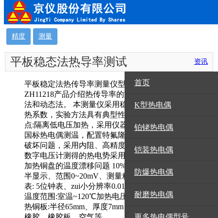
精度
测量
平板稳态法热导率测试
资讯
仪采用国标热电偶测量
首页
平板稳定法热传导率测量仪型号: ZYBF-2货号:
ZH11218产品介绍热传导率的测量方法大致可分为稳定
温度
法和动态法。 本测量仪采用稳态法测量不同材料的导
K型热电偶
热系数，实验方法具有典型性和实用性。 主要技术特
点:隔离低电压加热，采用仪器和解决人身安全问题的
铂铑热电偶
国标热电偶测温，配置特氟隆柔性保护管，解决热电偶
破坏问题，采用内阻、高精度、低漂移放大器和三位半
铠装热电偶
数字电压计测得的热电势采用PID控制温度加热，解决
加热铜盘的温度漂移问题 10% 50/60Hz数字电压表: 3位
防爆热电偶
半显示、范围0~20mV、测量精度:0.1%+2字数字钟表:秒
表: 5位钟表、zui小分辨率0.01S； 精度: 10-5温度控制器
耐磨热电偶
温度范围:室温~120℃加热电压: AC36V、低端AC25V散
热铜板:半径65mm、厚度7mm、质量约815g样品:硬铝、
更多热电偶型号
橡胶、橡胶板、空气等