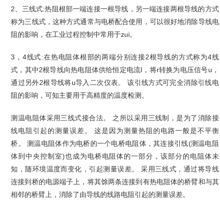
2、三线式:热阻根部一端连接一根导线，另一端连接两根导线的方式
称为三线式，这种方式通常与电桥配合使用，可以很好地消除导线电
阻的影响，在工业过程控制中常用于zui。
3，4线式:在热电阻体根部的两端分别连接2根导线的方式称为4线
式，其中2根导线向热电阻体供给恒定电流I，将r转换为电压信号u，
通过另外2根导线将u导入二次仪表。 该引线方式可完全消除引线电
阻的影响，可知主要用于高精度的温度检测。
测温电阻体采用三线式接合法。 之所以采用三线制，是为了消除接
线电阻引起的测量误差。 这是因为测量热阻的电路一般是不平衡
桥。 测温电阻体作为电桥的一个电桥电阻体，其连接引线(测温电阻
体到中央控制室)也成为电桥电阻体的一部分，该部分的电阻体未
知，随环境温度而变化，引起测量误差。 采用三线式，通过将导线
连接到桥的电源端子上，将其馀两条连接到有热电阻体的桥臂和与其
相邻的桥臂上，消除了由导线的线路电阻引起的测量误差。