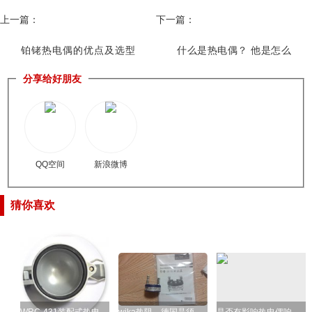
上一篇：
下一篇：
铂铑热电偶的优点及选型
什么是热电偶？ 他是怎么
分享给好朋友
方法
测温的
QQ空间
新浪微博
猜你喜欢
WRC-431装配式热电偶上海自
wika热阻、德国晶须热电偶
是否有影响热电偶响应时