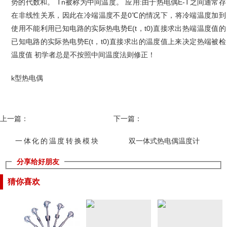
势的代数和。 Tn被称为中间温度。 应用:由于热电偶E-T之间通常存
在非线性关系，因此在冷端温度不是0℃的情况下，将冷端温度加到
使用不能利用已知电路的实际热电势E(t，t0)直接求出热端温度值的
已知电路的实际热电势E(t，t0)直接求出的温度值上来决定热端被检
温度值 初学者总是不按照中间温度法则修正！
k型热电偶
上一篇：
下一篇：
一体化的温度转换模块
双一体式热电偶温度计
分享给好朋友
SBWZ-2460为上海自动化
猜你喜欢
计♂20