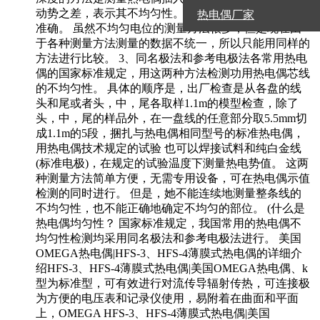
动势之差，表示其不均匀性。 这个方法很简单，但不
热电偶厂家
准确。 虽然不均匀电位的测量方法很多，但是现在由
于各种测量方法测量的数据不统一，所以只能用同样的
方法进行比较。 3、同名极法和参考电极法各常用热电
偶的国家标准规定，用这两种方法检测功用热电偶芯线
的不均匀性。 具体的顺序是，出厂检查是从各盘的线
头和尾或者头，中，尾各取样1.1m的模型检查，除了
头，中，尾的样品外，在一盘线的任意部分取5.5mm切
成1.1m的5段，捆扎与热电偶相同型号的标准热电偶，
用热电偶技术规定的试验 也可以焊接试料和纯白金线
(标准电极)，在规定的试验温度下测量热电势值。 这两
种测量方法简单方便，无需专用设备，可在热电偶示值
检测的同时进行。 但是，她不能连续地测量整条线的
不均匀性，也不能正确地确定不均匀的部位。 (什么是
热电偶均匀性？ 国家标准规定，我国常用的热电偶不
均匀性检测均采用同名极法和参考电极法进行。 美国
OMEGA热电偶|HFS-3、HFS-4薄膜式热电偶的详细介
绍HFS-3、HFS-4薄膜式热电偶|美国OMEGA热电偶、k
型为标准型，可有效进行对流传导辐射传热，可连接极
为方便的电压表和记录仪使用，易附着在曲面和平面
上，OMEGA HFS-3、HFS-4薄膜式热电偶|美国