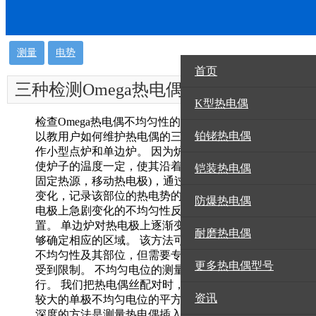
测量
电势
首页
三种检测Omega热电偶
资讯
K型热电偶
不均匀性的方法
检查Omega热电偶不均匀性的三种方法现在西部公司可
铂铑热电偶
以教用户如何维护热电偶的三种方法，用一点加热法制
作小型点炉和单边炉。 因为炉子很小，在测量温度时
使炉子的温度一定，使其沿着热电极轴向运动(也可以
铠装热电偶
固定热源，移动热电极)，通过测量仪器观察热电势的
变化，记录该部位的热电势的变化值。 点加热炉对热
防爆热电偶
电极上急剧变化的不均匀性反应敏感，能够确定其位
置。 单边炉对热电极上逐渐变化的不均匀性敏感，能
耐磨热电偶
够确定相应的区域。 该方法可连续测量热电偶线材的
不均匀性及其部位，但需要专用设备，测试复杂，使用
更多热电偶型号
受到限制。 不均匀电位的测量往往对单个热电极进
行。 我们把热电偶丝配对时，zui较大的不均匀电位用
资讯
较大的单极不均匀电位的平方和来表示。 2、改变插入
深度的方法是测量热电偶插入检定炉的深度前后的热电