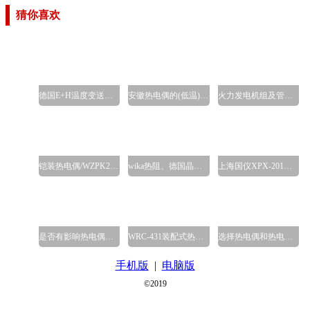
猜你喜欢
德国E+H温度变送器的简要
安徽热电偶的(低温)防腐热
火力发电机组及管道温度
铠装热电偶/WZPK2-238
wika热阻、德国晶须热电偶
上海国仪XPX-201热电偶模拟
是否有影响热电偶响应时
WRC-431装配式热电偶上海自
选择热电偶和热电阻体作
手机版
|
电脑版
©2019