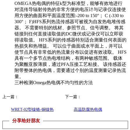
OMEGA热电偶的特征k型为标准型，能够有效地进行
对流传导辐射传热的非常方便的电压计与记录仪连接使
用方便的曲面和平面温度范围:-200 to 150°； C (-330 to
300°； F)HFS系列热流传感器可被视为自发热电堆传感
器。 不需要特别的线材、参照节点、信号调整。 将其
链接到任何直接读取值的DC微伏或记录仪可以立即获
得读取值。 HFS系列的传感器特别适合测量任何表面的
热损失和热增益。 可以位于曲面或水平面上，并可以
使节点具有非常低的热流量分布以促进有效读取。 HFS
具有一个多节点热电堆结构，有两种敏感范围。 载体
为聚酰亚胺薄膜，通过PFA压接工艺粘接。 该传感器还
附带整体的热电偶，需要通过个别的温度测量记录热流
量。
三种检测Omega热电偶不均匀性的方法
上一篇：
下一篇：
WRET-02型镍铬-铜镍热
高温防腐热电偶
分享给好朋友
电偶上海自动化计4厂