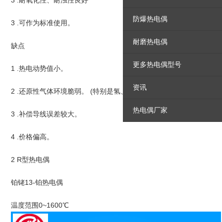
3 .耐氧化性、耐浊性良好
防爆热电偶
3 .可作为标准使用。
耐磨热电偶
缺点
更多热电偶型号
1 .热电动势值小。
资讯
2 .还原性气体环境脆弱。 (特别是氢、金属蒸气)
热电偶厂家
3 .补偿导线误差较大。
4 .价格偏高。
2 R型热电偶
铂铑13-铂热电偶
温度范围0~1600℃