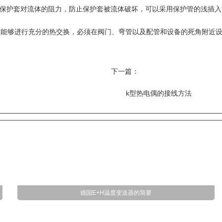
降低保护套对流体的阻力，防止保护套被流体破坏，可以采用保护管的浅插
间能够进行充分的热交换，必须在阀门、弯管以及配管和设备的死角附近设
下一篇：
k型热电偶的接线方法
德国E+H温度变送器的简要