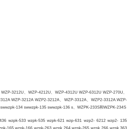
P-3212U、WZP-4212U、WZP-4312U WZP-6312U WZP-270U、
2A WZP-3212A WZP2-3212A、WZP-3312A、WZP2-3312A.WZP-
wwzpk-134 swwzpk-135 swwzpk-136 s、WZPK-233S和WZPK-234S
pk-533 wzpk-535 wzpk-621 wzp-631 wzp2- 6212 wzp2- 135
wzpk-165 wzpk-166 wzpk-263 wzpk 264 wzpk-265 wzpk 266 wzpk 363