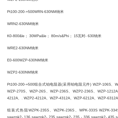
Pt100-200-+500WRN-630NM纳米
WRN2-630NM纳米
K0-800&le； 30MPa&le； 80m/s&Phi； 15瓦时- 630纳米
WRE2-630NM纳米
E0-600WZP-630NM纳米
WZP2-630NM纳米
Pt100-200-+500组合式铂电阻器(采用铂电阻元件) WZP-106S、WZP2
WZP-270S、WZP-26S、WZP-236S、WZP2-236S、WZP-1212A、
4212A、. WZP2-4212A、WZP-4312A、WZP-6212A、WZP-6312A、W
组装式热阻WZPK-235S、WZPK-236S、WPK-333S WZPK-334S、WZPK-3
sawzpk2- 136 sawzpk2- 235 sawzpk2- 235 - 336 sawzpk2- 435 