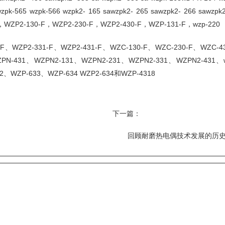
 wzpk-565 wzpk-566 wzpk2- 165 sawzpk2- 265 sawzpk2- 266 sawz
，WZP2-130-F，WZP2-230-F，WZP2-430-F，WZP-131-F，wzp-220
F、WZP2-331-F、WZP2-431-F、WZC-130-F、WZC-230-F、WZC-4
PN-431、WZPN2-131、WZPN2-231、WZPN2-331、WZPN2-431、wz
2、WZP-633、WZP-634 WZP2-634和WZP-4318
下一篇：
回顾耐磨热电偶技术发展的历