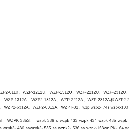
-0110、WZP-1212U、WZP-1312U、WZP-2212U、WZP-2312U、WZ
WZP-1312A、WZP2-1312A、WZP-2212A、WZP-2312A和WZP2-231
ZP2-6312A、WZP2-6312A、WZPT-31、wzp wzp2- 74s wzpk-133 s
35S、 wzpk-336 s wzpk-433 wzpk-434 wzpk-435 wzpk-436 wz
sa.wzpk2- 436 sawzpk2- 535 sa wzpk2- 536 sa wzpk-163wz PK-164 