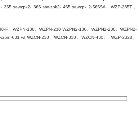
pk2- 365 sawzpk2- 366 sawzpk2- 465 sawzpk 2-566SA，WZP-235T，
30-F、WZPN-130、WZPN-230 WZPN2-130、WZPN2-230、WZPN2-
pm-631 wt WZCN-230、WZCN-330、WZCN-430、. WZP-2328、
史