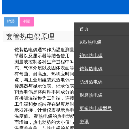
铠装
测量
首页
套管热电偶原理
资讯
K型热电偶
铠装热电偶通常作为温度测量传感器与温度变送器、调
铂铑热电偶
节器以及显示器等结合使用，构成过程控制系统，直接
测量或控制各种生产过程中0-1800℃范围内的流体、蒸
汽、气体介质以及固体表面等的温度。 铠状热电偶具
铠装热电偶
有弯曲、耐高压、热响应时间快、结实耐用等多种优
点，与工业用组装式热电偶一样，通常作为测量温度的
防爆热电偶
传感器与显示仪表、记录仪表、电子调节器组合使用。
鞘热电偶是将两种不同成分的导体两端焊接形成电路，
耐磨热电偶
直接测温端称为工作端，连接端称为冷端，参考端。
工作端和参照端存在温度差时，电路产生热电流，与显
更多热电偶型号
示器连接，计量仪表显示热电偶产生的热电动势的对应
温度值。 鞘热电偶的热电动势随着测量端温度的升高
资讯
而增加，热电动势的大小仅与热电偶导体的材质和两端
温度差有关，与热电极的长度、直径无关。 护套热电