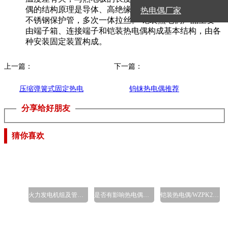
偶的结构原理是导体、高绝缘氧化镁、护套1Cr18Ni9Ti
热电偶厂家
不锈钢保护管，多次一体拉丝。 铠装热电偶产品主要
由端子箱、连接端子和铠装热电偶构成基本结构，由各
种安装固定装置构成。
上一篇：
下一篇：
压缩弹簧式固定热电
钨铼热电偶推荐
分享给好朋友
偶/WRET系列
猜你喜欢
火力发电机组及管道温度
是否有影响热电偶响应时
铠装热电偶/WZPK2-238