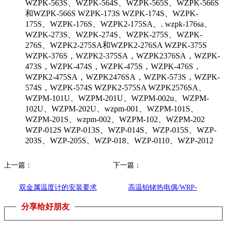
WZPK-563S、WZPK-564S、WZPK-565S、WZPK-566S
和WZPK-566S WZPK-173S WZPK-174S、WZPK-
175S、WZPK-176S、WZPK2-175SA、. wzpk-176sa、
WZPK-273S、WZPK-274S、WZPK-275S、WZPK-
276S、WZPK2-275SA和WZPK2-276SA WZPK-375S
WZPK-376S，WZPK2-375SA，WZPK2376SA，WZPK-
473S，WZPK-474S，WZPK-475S，WZPK-476S，
WZPK2-475SA，WZPK2476SA，WZPK-573S，WZPK-
574S，WZPK-574S WZPK2-575SA WZPK2576SA、
WZPM-101U、WZPM-201U、WZPM-002u、WZPM-
102U、WZPM-202U、wzpm-001、WZPM-101S、
WZPM-201S、wzpm-002、WZPM-102、WZPM-202
WZP-012S WZP-013S、WZP-014S、WZP-015S、WZP-
203S、WZP-205S、WZP-018、WZP-0110、WZP-2012
上一篇：
下一篇：
双金属温度计的安装要求
高温铂铑热电偶/WRP-
分享给好朋友
131