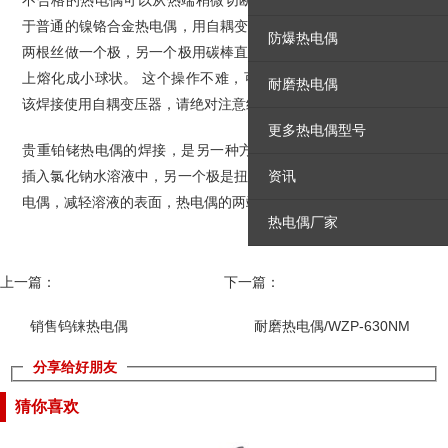
不合格的热电偶可以从热端稍微切断，再焊接。 焊接方法简单，对
于普通的镍铬合金热电偶，用自耦变压器调整到低电压，用热电偶的
防爆热电偶
两根丝做一个极，另一个极用碳棒直接点火电弧，两根热电偶丝在头
上熔化成小球状。 这个操作不难，可以调整电压，马上就能把握。
耐磨热电偶
该焊接使用自耦变压器，请绝对注意绝缘，确保安全。
更多热电偶型号
贵重铂铑热电偶的焊接，是另一种方法。 将调压后的电源的一个极
插入氯化钠水溶液中，另一个极是扭曲的热电偶，用绝缘夹钳夹住热
资讯
电偶，减轻溶液的表面，热电偶的两端就会融合。
热电偶厂家
上一篇：
下一篇：
销售钨铼热电偶
耐磨热电偶/WZP-630NM
分享给好朋友
猜你喜欢