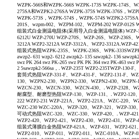
WZPK-566S和WZPK-566S WZPK-173S WZPK-174S、W
275SA和WZPK2-276SA WZPK-375S WZPK-376S，W
WZPK-573S，WZPK-574S，WZPK-574S WZPK2-575
201S、wzpm-002、WZPM-102、WZPM-202 WZP-012S 
组装式白金测温电阻体(采用导入白金测温电阻体) WZP-106S、WZP
6212U WZP-270U WZP-270S、WZP-26S、WZP-236S、
3212A WZP2-3212A WZP-3312A、WZP2-3312A.WZP-
组装式热阻WZPK-235S、WZPK-236S、WPK-333SWZPK-334S、WZ
awzp2- 631 wzp2- 6212 awzpk2- 135 sawzpk2- 136 sawzpk2
swz PK 264 swz PK-265 swz PK PK 364 swz PK-463 swz P
2 5sawzpk2-566sa，. WZP-235T WZP2-235TWZP-130
套筒式热阻WZP-331-F、WZP-431-F、WZP2-131-F、WZP2-
130、WZPN2-230、WZPN2-330、WZPN2-430、WZPN-1
WZCN-230、WZCN-330、WZCN-430、. WZP-2328、WZ
耐腐型、耐磨型热阻WZP-130、WZP-131、. WZP2-120、WZ
222 WZP2-231 WZP-221A、WZP2-221A、WZC-220、W
WZC-230 WZC-220A、WZP-320、WZP-321、WZP-330
可动式热阻WZC-320、WZC-330、WZP-420、. WZP-421、
WZP2-420、WZP2-421、WZP2-430、WZP2-431、WZP-4
组装式薄膜白金热阻WZP-621A、WZP-631、WZP2-621、. W
WZP2-010、WZP-011、WZP2-011、WZC-010A、WZP-0