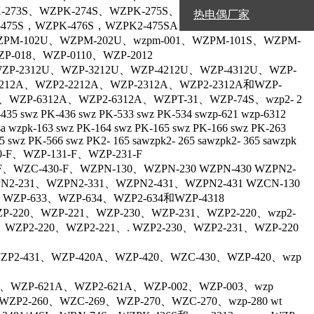
PK-273S、WZPK-274S、WZPK-275S、WZPK-276S、WZPK2-
热电偶厂家
-475S，WZPK-476S，WZPK2-475SA，WZPK2476SA，
ZPM-102U、WZPM-202U、wzpm-001、WZPM-101S、WZPM-
P-018、WZP-0110、WZP-2012
2312U、WZP-3212U、WZP-4212U、WZP-4312U、WZP-
-2212A、WZP2-2212A、WZP-2312A、WZP2-2312A和WZP-
2A、WZP-6312A、WZP2-6312A、WZPT-31、WZP-74S、wzp2- 2
z PK-436 swz PK-533 swz PK-534 swzp-621 wzp-6312
5 sa wzpk-163 swz PK-164 swz PK-165 swz PK-166 swz PK-263
 swz PK-566 swz PK2- 165 sawzpk2- 265 sawzpk2- 365 sawzpk
0-F、WZP-131-F、WZP-231-F
F、WZC-430-F、WZPN-130、WZPN-230 WZPN-430 WZPN2-
2-231、WZPN2-331、WZPN2-431、WZPN2-431 WZCN-130
WZP-633、WZP-634、WZP2-634和WZP-4318
220、WZP-221、WZP-230、WZP-231、WZP2-220、wzp2-
WZP2-220、WZP2-221、. WZP2-230、WZP2-231、WZP-220
P2-431、WZP-420A、WZP-420、WZC-430、WZP-420、wzp
、WZP-621A、WZP2-621A、WZP-002、WZP-003、wzp
ZP2-260、WZC-269、WZP-270、WZC-270、wzp-280 wt