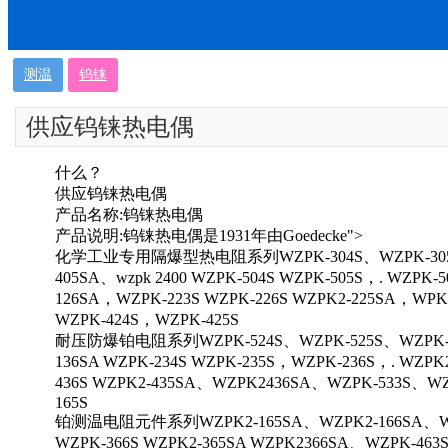
测温
钨铼
供应钨铼热电偶
什么？
供应钨铼热电偶
产品名称:钨铼热电偶
产品说明:钨铼热电偶是1931年由Goedecke">
化学工业专用隔爆型热电阻系列WZPK-304S、WZPK-305S、WZ
405SA、wzpk 2400 WZPK-504S WZPK-505S，. WZ
126SA，WZPK-223S WZPK-226S WZPK2-225SA，WP
WZPK-424S，WZPK-425S
耐压防爆铂电阻系列WZPK-524S、WZPK-525S、WZPK-526
136SA WZPK-234S WZPK-235S，WZPK-236S，. WZ
436S WZPK2-435SA、WZPK2436SA、WZPK-533S、W
165S
铂测温电阻元件系列WZPK2-165SA、WZPK2-166SA、WZPK
WZPK-366S WZPK2-365SA WZPK2366SA、WZPK-4