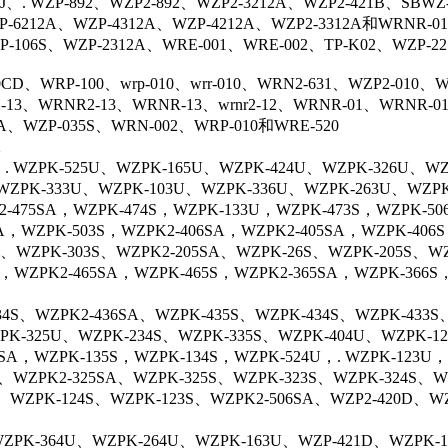
、. WZP-892、WZP2-892、WZP2-3212A、WZP2-421B、SBWZ-24
P-6212A、WZP-4312A、WZP-4212A、WZP2-3312A和WRNR-01
06S、WZP-2312A、WRE-001、WRE-002、TP-K02、WZP-221
、WRP-100、wrp-010、wrr-010、WRN2-631、WZP2-010、WZ
WRNR2-13、WRNR-13、wrnr2-12、WRNR-01、WRNR-01、
10A、WZP-035S、WRN-002、WRP-010和WRE-520
X
PK-525U、WZPK-165U、WZPK-424U、WZPK-326U、WZP
、WZPK-333U、WZPK-103U、WZPK-336U、WZPK-263U、WZP
PK2-475SA，WZPK-474S，WZPK-133U，WZPK-473S，WZPK-
275SA，WZPK-503S，WZPK2-406SA，WZPK2-405SA，WZPK-40
05S、WZPK-303S、WZPK2-205SA、WZPK-26S、WZPK-205S、
SA，WZPK2-465SA，WZPK-465S，WZPK2-365SA，WZPK-366
、WZPK2-436SA、WZPK-435S、WZPK-434S、WZPK-433S、.
WZPK-325U、WZPK-234S、WZPK-335S、WZPK-404U、WZPK-
35SA，WZPK-135S，WZPK-134S，WZPK-524U，. WZPK-123U
6S、WZPK2-325SA、WZPK-325S、WZPK-323S、WZPK-324S、W
26S、WZPK-124S、WZPK-123S、WZPK2-506SA、WZP2-420D、
364U、WZPK-264U、WZPK-163U、WZP-421D、WZPK-103