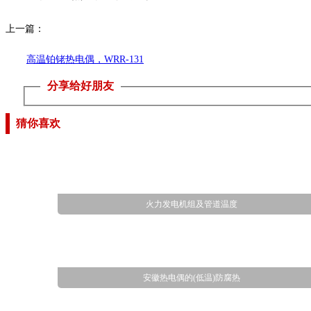
上一篇：
高温铂铑热电偶，WRR-131
分享给好朋友
猜你喜欢
火力发电机组及管道温度
安徽热电偶的(低温)防腐热